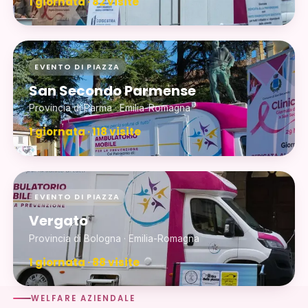
1 giornata · 82 visite
EVENTO DI PIAZZA
San Secondo Parmense
Provincia di Parma · Emilia-Romagna
1 giornata · 118 visite
EVENTO DI PIAZZA
Vergato
Provincia di Bologna · Emilia-Romagna
1 giornata · 88 visite
WELFARE AZIENDALE