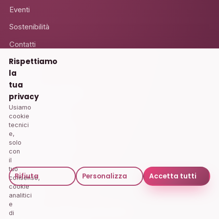
Eventi
Sostenibilità
Contatti
Rispettiamo
la
Servizi
tua
Mammografia Digitale
privacy
Usiamo
Ecografia Tiroidea
cookie
tecnici
Ecodoppler Carotidi
e,
solo
Visita Dermatologica
con
il
Screening Prostata
tuo
Rifiuta
Personalizza
Accetta tutti
consenso,
cookie
Contatti
analitici
e
Prenotazioni · Numero verde gratuito
di