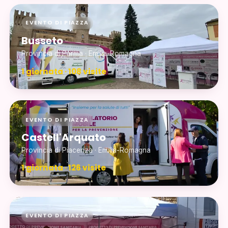
EVENTO DI PIAZZA
Busseto
Provincia di Parma · Emilia-Romagna
1 giornata · 108 visite
EVENTO DI PIAZZA
Castell'Arquato
Provincia di Piacenza · Emilia-Romagna
1 giornata · 126 visite
EVENTO DI PIAZZA