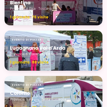
Bientina
Provincia di Pisa · Toscana
1 giornata · 76 visite
EVENTO DI PIAZZA
Lugagnano Val d'Arda
Provincia di Piacenza · Emilia-Romagna
1 giornata · 88 visite
EVENTO DI PIAZZA
Colorno
Provincia di Parma · Emilia-Romagna