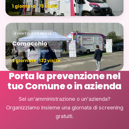
1 giornata · 73 visite
EVENTO AZIENDALE
Comacchio
Provincia di Treviso · Veneto
2 giornate · 132 visite
Porta la prevenzione nel
tuo Comune o in azienda
Sei un'amministrazione o un'azienda?
Organizziamo insieme una giornata di screening
gratuiti.