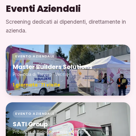
Eventi Aziendali
Screening dedicati ai dipendenti, direttamente in
azienda.
EVENTO AZIENDALE
Master Builders Solutions
Provincia di Treviso · Veneto
1 giornata · 71 visite
EVENTO AZIENDALE
SATI Group
Provincia di Bologna · Emilia-Romagna