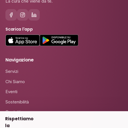
La cura che viene da te.
Scarica l'app
Navigazione
Servizi
Chi Siamo
Eventi
Sostenibilità
Contatti
Rispettiamo
la