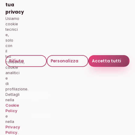
Servizi
tua
privacy
Mammografia Digitale
Usiamo
Ecografia Tiroidea
cookie
tecnici
Ecodoppler Carotidi
e,
solo
Visita Dermatologica
con
il
Screening Prostata
tuo
Rifiuta
Personalizza
Accetta tutti
consenso,
cookie
analitici
Contatti
e
di
Prenotazioni · Numero verde gratuito
profilazione.
800 22 66 26
Dettagli
nella
Cookie
Aziende e Amministrazioni
Policy
+39 347 830 5930
e
nella
Privacy
imprese@clinicamobile.org
Policy
.